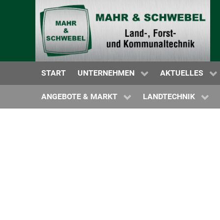
NEUMASCHINEN
WARTUNG | SERVICE | NOTDIENST
MAHR & SCHWE
GEBRAUCHTMASCHINEN
ERSATZTEILVERSORGUNG
MASCHINENÜB
MIETSTATION
HISTORIE
HERSTELLER N
START
UNTERNEHMEN
AKTUELLES
KRAMP SHOP
PROSPEKTE
ANGEBOTE & MARKT
LANDTECHNIK