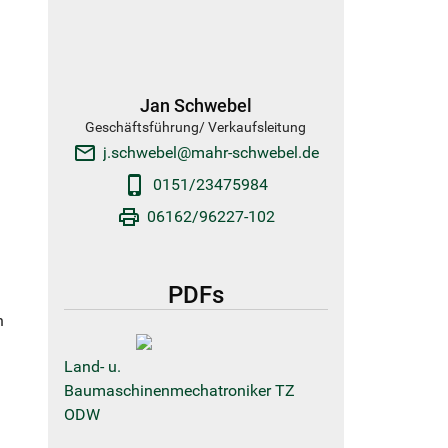
Jan Schwebel
Geschäftsführung/ Verkaufsleitung
email
j.schwebel@mahr-schwebel.de
phone_android
0151/23475984
print
06162/96227-102
PDFs
n
Land- u.
Baumaschinenmechatroniker TZ
ODW