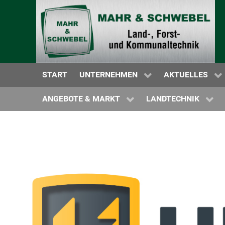
NEUMASCHINEN
WARTUNG | SERVICE | NOTDIENST
MAHR & SCHWE
GEBRAUCHTMASCHINEN
ERSATZTEILVERSORGUNG
MASCHINENÜB
MIETSTATION
HISTORIE
HERSTELLER N
START
UNTERNEHMEN
AKTUELLES
KRAMP SHOP
PROSPEKTE
ANGEBOTE & MARKT
LANDTECHNIK