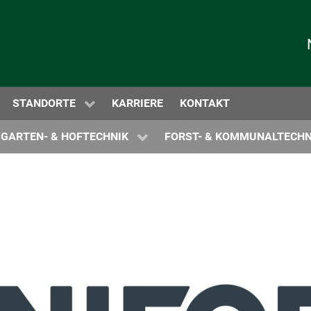
BEL NEWS
ERGABEN
EWS
TECHNIKZENTRUM ODENWALD
STANDORTE
KARRIERE
KONTAKT
PROSPEKTE
PROSPEKTE
GARTEN- & HOFTECHNIK
FORST- & KOMMUNALTECHN