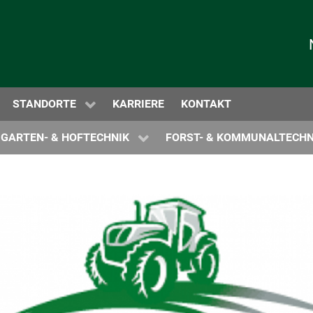
BEL NEWS
ERGABEN
EWS
TECHNIKZENTRUM ODENWALD
STANDORTE
KARRIERE
KONTAKT
PROSPEKTE
PROSPEKTE
GARTEN- & HOFTECHNIK
FORST- & KOMMUNALTECHN