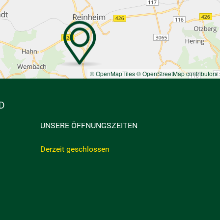
© OpenMapTiles
© OpenStreetMap contributors
D
UNSERE ÖFFNUNGSZEITEN
Derzeit geschlossen