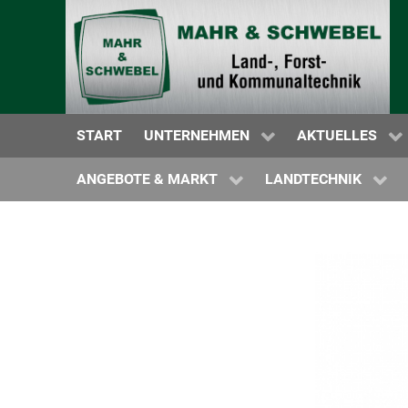
NEUMASCHINEN
WARTUNG | SERVICE | NOTDIENST
MAHR & SCHWE
GEBRAUCHTMASCHINEN
ERSATZTEILVERSORGUNG
MASCHINENÜB
MIETSTATION
HISTORIE
HERSTELLER N
START
UNTERNEHMEN
AKTUELLES
KRAMP SHOP
PROSPEKTE
ANGEBOTE & MARKT
LANDTECHNIK